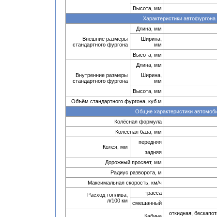
Высота, мм
Характеристики автофургона
Длина, мм
Внешние размеры
Ширина,
стандартного фургона
мм
Высота, мм
Длина, мм
Внутренние размеры
Ширина,
стандартного фургона
мм
Высота, мм
Объём стандартного фургона, куб.м
Общие характеристики автомоб
Колёсная формула
Колесная база, мм
передняя
Колея, мм
задняя
Дорожный просвет, мм
Радиус разворота, м
Максимальная скорость, км/ч
трасса
Расход топлива,
л/100 км
смешанный
откидная, бескапот
Кабина