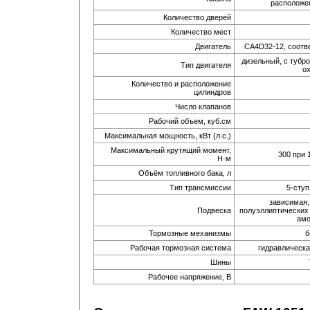
расположе
Количество дверей
Количество мест
Двигатель
CA4D32-12, соотв
дизельный, с туб
Тип двигателя
о
Количество и расположение
цилиндров
Число клапанов
Рабочий объем, куб.см
Максимальная мощность,
кВт (л.с.)
Максимальный крутящий момент,
300 при
H·м
Объём топливного бака, л
Тип трансмиссии
5-ступ
зависимая,
Подвеска
полуэллиптических
амо
Тормозные механизмы
б
Рабочая тормозная система
гидравлическа
Шины
Рабочее напряжение, В